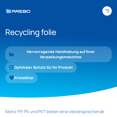
Zum Inhalt springen
Recycling folie
Hervorragende Handhabung auf Ihrer
Verpackungsmaschine
Optimaler Schutz für Ihr Produkt
Kristallklar
Mono-PP, PE und PET bieten eine vielversprechende